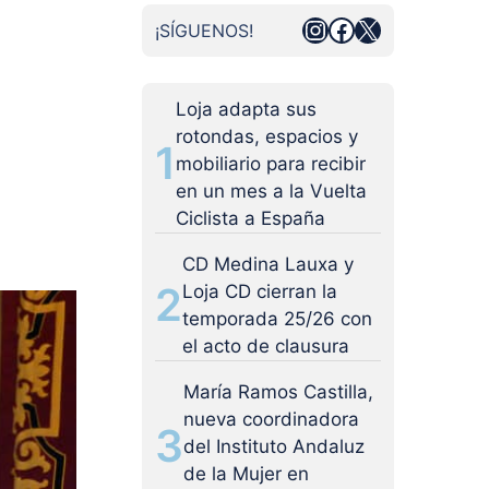
Instagram
Facebook
X
¡SÍGUENOS!
Loja adapta sus
rotondas, espacios y
1
mobiliario para recibir
en un mes a la Vuelta
Ciclista a España
CD Medina Lauxa y
2
Loja CD cierran la
temporada 25/26 con
el acto de clausura
María Ramos Castilla,
nueva coordinadora
3
del Instituto Andaluz
de la Mujer en