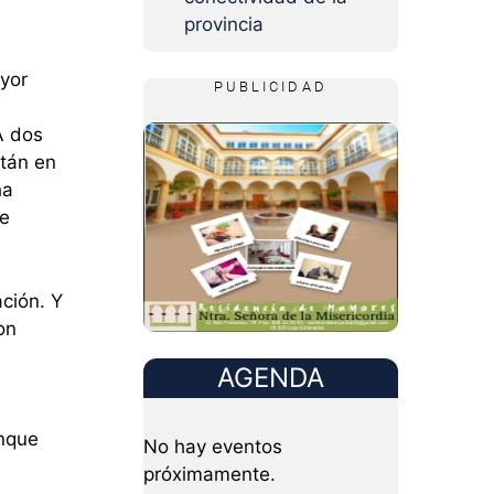
provincia
ayor
PUBLICIDAD
A dos
stán en
ha
ue
ación. Y
on
AGENDA
unque
No hay eventos
próximamente.