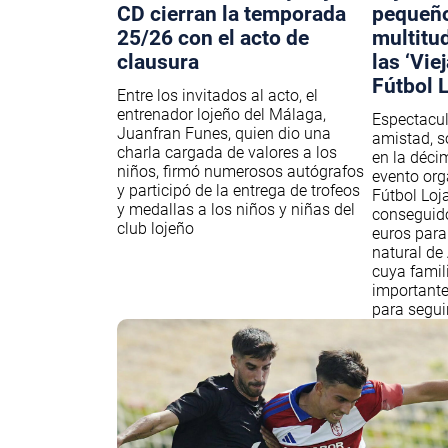
CD cierran la temporada
pequeño
25/26 con el acto de
multitud
clausura
las ‘Vie
Fútbol L
Entre los invitados al acto, el
entrenador lojeño del Málaga,
Espectacul
Juanfran Funes, quien dio una
amistad, s
charla cargada de valores a los
en la déci
niños, firmó numerosos autógrafos
evento or
y participó de la entrega de trofeos
Fútbol Loj
y medallas a los niños y niñas del
conseguid
club lojeño
euros para 
natural de
cuya famil
important
para segui