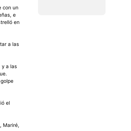
e con un
eñas, e
trelló en
tar a las
 y a las
que.
agolpe
ió el
, Mariré,