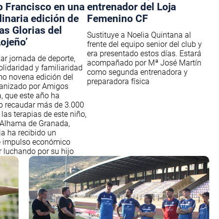
 Francisco en una
entrenador del Loja
inaria edición de
Femenino CF
jas Glorias del
Sustituye a Noelia Quintana al
ojeño’
frente del equipo senior del club y
era presentado estos días. Estará
ar jornada de deporte,
acompañado por Mª José Martín
olidaridad y familiaridad
como segunda entrenadora y
mo novena edición del
preparadora física
ganizado por Amigos
a, que este año ha
o recaudar más de 3.000
las terapias de este niño,
 Alhama de Granada,
ia ha recibido un
e impulso económico
r luchando por su hijo