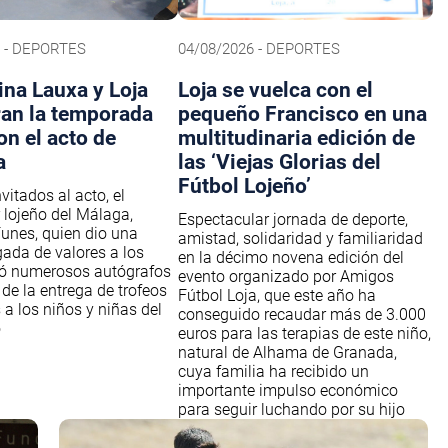
6 - DEPORTES
04/08/2026 - DEPORTES
na Lauxa y Loja
Loja se vuelca con el
ran la temporada
pequeño Francisco en una
on el acto de
multitudinaria edición de
a
las ‘Viejas Glorias del
Fútbol Lojeño’
nvitados al acto, el
 lojeño del Málaga,
Espectacular jornada de deporte,
unes, quien dio una
amistad, solidaridad y familiaridad
gada de valores a los
en la décimo novena edición del
mó numerosos autógrafos
evento organizado por Amigos
 de la entrega de trofeos
Fútbol Loja, que este año ha
 a los niños y niñas del
conseguido recaudar más de 3.000
o
euros para las terapias de este niño,
natural de Alhama de Granada,
cuya familia ha recibido un
importante impulso económico
para seguir luchando por su hijo