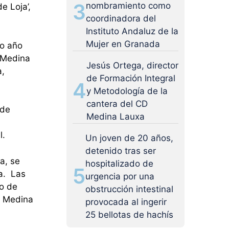
3
nombramiento como
e Loja’,
coordinadora del
Instituto Andaluz de la
Mujer en Granada
do año
b Medina
Jesús Ortega, director
a,
de Formación Integral
4
y Metodología de la
cantera del CD
 de
Medina Lauxa
l.
Un joven de 20 años,
detenido tras ser
a, se
hospitalizado de
5
da. Las
urgencia por una
no de
obstrucción intestinal
b Medina
provocada al ingerir
25 bellotas de hachís