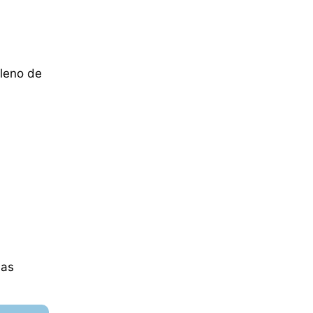
lleno de
las