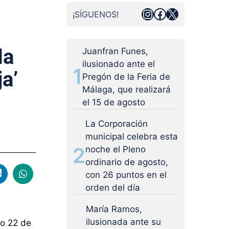
Instagram
Facebook
X
¡SÍGUENOS!
da
Juanfran Funes,
ilusionado ante el
1
a’
Pregón de la Feria de
Málaga, que realizará
el 15 de agosto
La Corporación
municipal celebra esta
2
noche el Pleno
ordinario de agosto,
con 26 puntos en el
orden del día
María Ramos,
ilusionada ante su
go 22 de