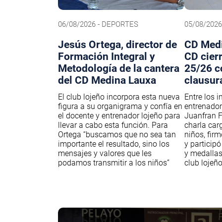
06/08/2026 - DEPORTES
05/08/202
Jesús Ortega, director de
CD Medi
Formación Integral y
CD cier
Metodología de la cantera
25/26 c
del CD Medina Lauxa
clausur
El club lojeño incorpora esta nueva
Entre los i
figura a su organigrama y confía en
entrenador
el docente y entrenador lojeño para
Juanfran F
llevar a cabo esta función. Para
charla car
Ortega “buscamos que no sea tan
niños, fir
importante el resultado, sino los
y participó
mensajes y valores que les
y medallas
podamos transmitir a los niños”
club lojeñ