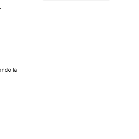
.
ando la