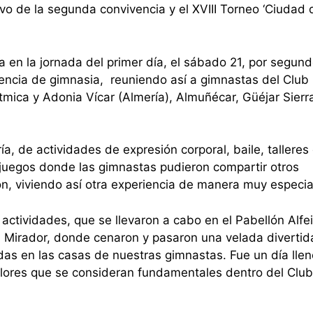
 de la segunda convivencia y el XVIII Torneo ‘Ciudad d
a en la jornada del primer día, el sábado 21, por segun
ivencia de gimnasia, reuniendo así a gimnastas del Clu
tmica y Adonia Vícar (Almería), Almuñécar, Güéjar Sierr
, de actividades de expresión corporal, baile, talleres
 juegos donde las gimnastas pudieron compartir otros
n, viviendo así otra experiencia de manera muy especia
 actividades, que se llevaron a cabo en el Pabellón Alfei
el Mirador, donde cenaron y pasaron una velada diverti
das en las casas de nuestras gimnastas. Fue un día lle
alores que se consideran fundamentales dentro del Clu