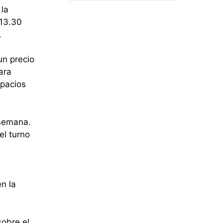
 la
 13.30
.
un precio
ara
spacios
 semana.
el turno
o
en la
sobre el