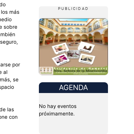
ido
PUBLICIDAD
a los más
medio
je sobre
También
 seguro,
zarse por
e al
emás, se
AGENDA
spacio
No hay eventos
de las
próximamente.
one con