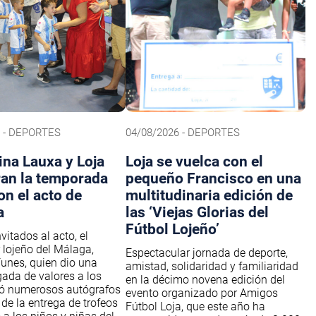
6 - DEPORTES
04/08/2026 - DEPORTES
na Lauxa y Loja
Loja se vuelca con el
ran la temporada
pequeño Francisco en una
on el acto de
multitudinaria edición de
a
las ‘Viejas Glorias del
Fútbol Lojeño’
nvitados al acto, el
 lojeño del Málaga,
Espectacular jornada de deporte,
unes, quien dio una
amistad, solidaridad y familiaridad
gada de valores a los
en la décimo novena edición del
mó numerosos autógrafos
evento organizado por Amigos
 de la entrega de trofeos
Fútbol Loja, que este año ha