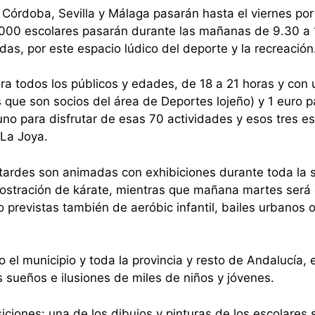
Córdoba, Sevilla y Málaga pasarán hasta el viernes por
000 escolares pasarán durante las mañanas de 9.30 a
das, por este espacio lúdico del deporte y la recreación
ara todos los públicos y edades, de 18 a 21 horas y con 
s que son socios del área de Deportes lojeño) y 1 euro p
uno para disfrutar de esas 70 actividades y esos tres e
 La Joya.
 tardes son animadas con exhibiciones durante toda la
mostración de kárate, mientras que mañana martes será 
o previstas también de aeróbic infantil, bailes urbanos 
do el municipio y toda la provincia y resto de Andalucía, 
s sueños e ilusiones de miles de niños y jóvenes.
ciones: una de los dibujos y pinturas de los escolares 