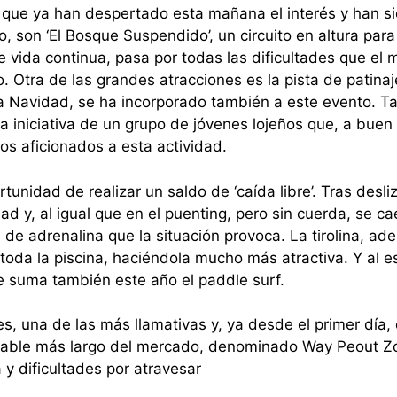
 que ya han despertado esta mañana el interés y han s
, son ‘El Bosque Suspendido’, un circuito en altura par
vida continua, pasa por todas las dificultades que el 
o. Otra de las grandes atracciones es la pista de patina
ada Navidad, se ha incorporado también a este evento. 
na iniciativa de un grupo de jóvenes lojeños que, a buen
os aficionados a esta actividad.
tunidad de realizar un saldo de ‘caída libre’. Tras desli
dad y, al igual que en el puenting, pero sin cuerda, se ca
 de adrenalina que la situación provoca. La tirolina, ad
oda la piscina, haciéndola mucho más atractiva. Y al e
e suma también este año el paddle surf.
s, una de las más llamativas y, ya desde el primer día, 
nchable más largo del mercado, denominado Way Peout Z
y dificultades por atravesar