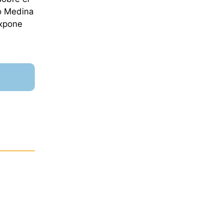
io Medina
expone