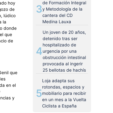
de Formación Integral
cado hoy
3
y Metodología de la
 gozo de
cantera del CD
, lúdico
Medina Lauxa
a la
ico donde
Un joven de 20 años,
el que
detenido tras ser
acio de
hospitalizado de
4
urgencia por una
obstrucción intestinal
provocada al ingerir
25 bellotas de hachís
Genil que
des
Loja adapta sus
da en el
rotondas, espacios y
5
0
mobiliario para recibir
encias y
en un mes a la Vuelta
Ciclista a España