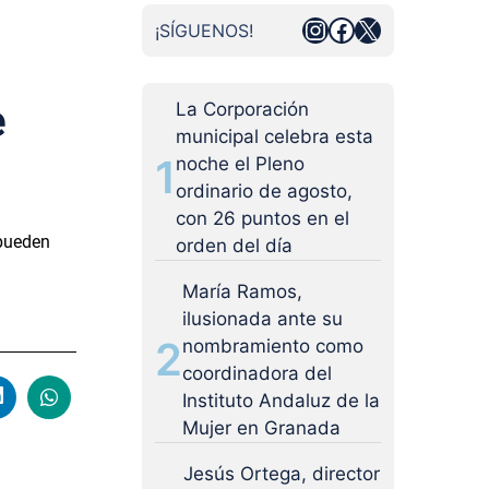
Instagram
Facebook
X
¡SÍGUENOS!
e
La Corporación
municipal celebra esta
1
noche el Pleno
ordinario de agosto,
con 26 puntos en el
 pueden
orden del día
María Ramos,
ilusionada ante su
2
nombramiento como
coordinadora del
Instituto Andaluz de la
Mujer en Granada
Jesús Ortega, director