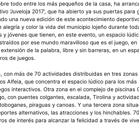
sobre todo entre los más pequeños de la casa, ha arran
ivo ‘Juveloja 2017’, que ha abierto ya sus puertas para
ndo una nueva edición de este acontecimiento deportivo
 alegría y color la vida del municipio lojeño durante tod
s y jóvenes que tienen, en este evento, un espacio lúd
ustraídos por ese mundo maravilloso que es el juego, en 
xtensión de la palabra, libre y sin barreras, en un esp
eros de juegos.
 con más de 70 actividades distribuidas en tres zonas
os Alfeia, que concentra el espacio lúdico para los más
egos interactivos. Otra zona en el complejo de piscinas 
go, con puentes colgantes, escalada, Tirolina y activida
toboganes, piraguas y canoas. Y una tercera zona situa
ortes alternativos, las atracciones y los hinchables. 7
ros de interés para alcanzar la felicidad a través de viv