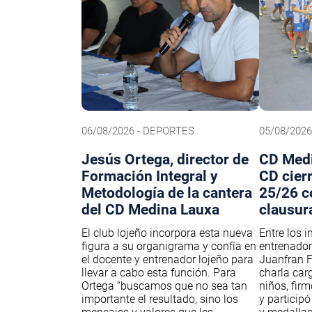
06/08/2026 - DEPORTES
05/08/202
Jesús Ortega, director de
CD Medi
Formación Integral y
CD cier
Metodología de la cantera
25/26 c
del CD Medina Lauxa
clausur
El club lojeño incorpora esta nueva
Entre los i
figura a su organigrama y confía en
entrenador
el docente y entrenador lojeño para
Juanfran F
llevar a cabo esta función. Para
charla car
Ortega “buscamos que no sea tan
niños, fir
importante el resultado, sino los
y participó