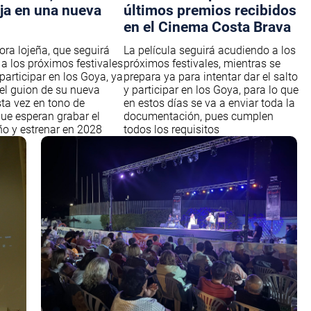
aja en una nueva
últimos premios recibidos
en el Cinema Costa Brava
ora lojeña, que seguirá
La película seguirá acudiendo a los
a los próximos festivales
próximos festivales, mientras se
participar en los Goya, ya
prepara ya para intentar dar el salto
 el guion de su nueva
y participar en los Goya, para lo que
sta vez en tono de
en estos días se va a enviar toda la
ue esperan grabar el
documentación, pues cumplen
o y estrenar en 2028
todos los requisitos