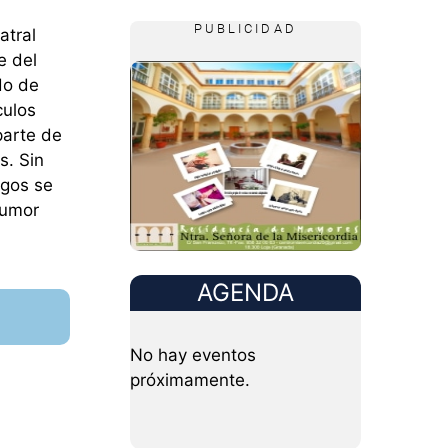
PUBLICIDAD
atral
e del
do de
culos
parte de
s. Sin
egos se
Humor
AGENDA
No hay eventos
próximamente.