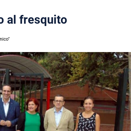
 al fresquito
nico"