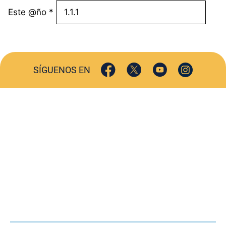
Este @ño
*
SÍGUENOS EN
ACTUALIDAD
SOCIEDAD
COMERCIO
TURISMO
CULTURA
DEPORTES