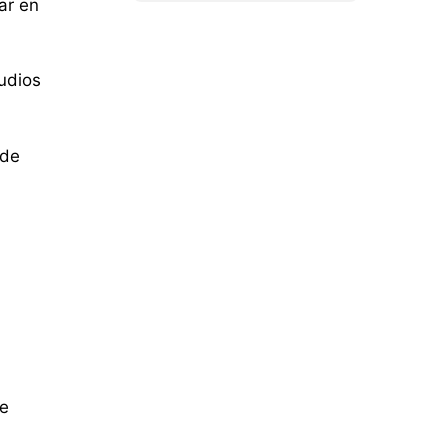
zar en
udios
 de
de