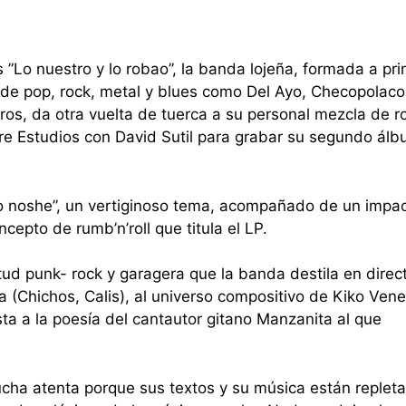
”Lo nuestro y lo robao”, la banda lojeña, formada a pri
de pop, rock, metal y blues como Del Ayo, Checopolaco,
os, da otra vuelta de tuerca a su personal mezcla de r
re Estudios con David Sutil para grabar su segundo ál
 noshe”, un vertiginoso tema, acompañado de un impa
cepto de rumb’n’roll que titula el LP.
ud punk- rock y garagera que la banda destila en direc
 (Chichos, Calis), al universo compositivo de Kiko Vene
ta a la poesía del cantautor gitano Manzanita al que
ha atenta porque sus textos y su música están replet