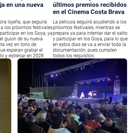
aja en una nueva
últimos premios recibidos
en el Cinema Costa Brava
ora lojeña, que seguirá
La película seguirá acudiendo a los
a los próximos festivales
próximos festivales, mientras se
participar en los Goya, ya
prepara ya para intentar dar el salto
 el guion de su nueva
y participar en los Goya, para lo que
sta vez en tono de
en estos días se va a enviar toda la
ue esperan grabar el
documentación, pues cumplen
o y estrenar en 2028
todos los requisitos