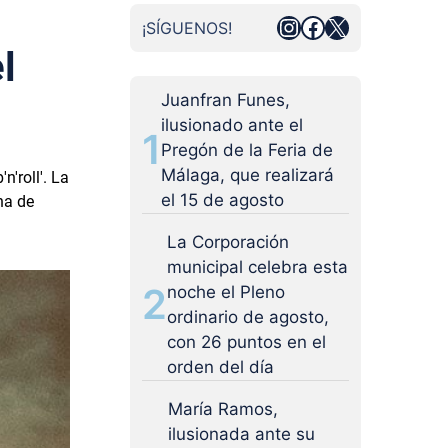
Instagram
Facebook
X
¡SÍGUENOS!
l
Juanfran Funes,
ilusionado ante el
1
Pregón de la Feria de
Málaga, que realizará
'roll'. La
el 15 de agosto
na de
La Corporación
municipal celebra esta
2
noche el Pleno
ordinario de agosto,
con 26 puntos en el
orden del día
María Ramos,
ilusionada ante su