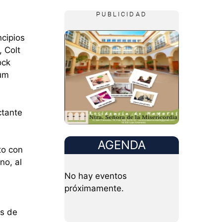
PUBLICIDAD
ncipios
 Colt
ock
bum
ctante
AGENDA
to con
no, al
No hay eventos
próximamente.
as de