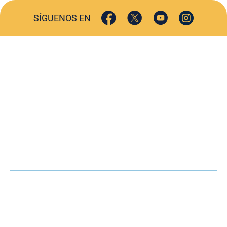
SÍGUENOS EN
ACTUALIDAD
SOCIEDAD
COMERCIO
TURISMO
CULTURA
DEPORTES
OPINIÓN
HEMEROTECA
AGENDA