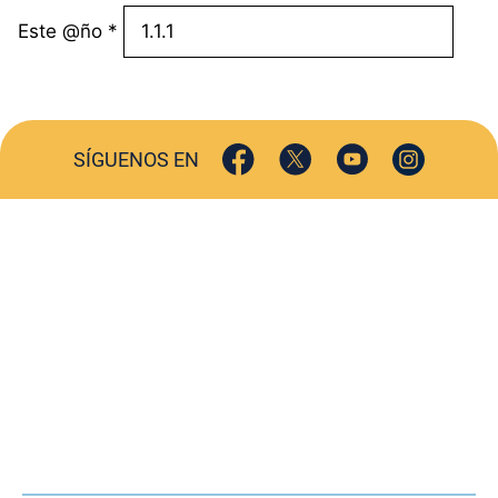
Este @ño
*
SÍGUENOS EN
ACTUALIDAD
SOCIEDAD
COMERCIO
TURISMO
CULTURA
DEPORTES