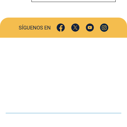
SÍGUENOS EN
ACTUALIDAD
SOCIEDAD
COMERCIO
TURISMO
CULTURA
DEPORTES
OPINIÓN
HEMEROTECA
AGENDA