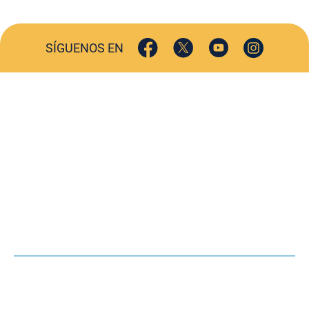
SÍGUENOS EN
ACTUALIDAD
SOCIEDAD
COMERCIO
TURISMO
CULTURA
DEPORTES
OPINIÓN
HEMEROTECA
AGENDA