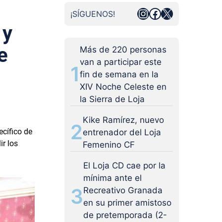
Instagram
Facebook
X
¡SÍGUENOS!
 y
e
Más de 220 personas
van a participar este
1
fin de semana en la
XIV Noche Celeste en
la Sierra de Loja
Kike Ramírez, nuevo
2
ecífico de
entrenador del Loja
ir los
Femenino CF
El Loja CD cae por la
mínima ante el
3
Recreativo Granada
en su primer amistoso
de pretemporada (2-