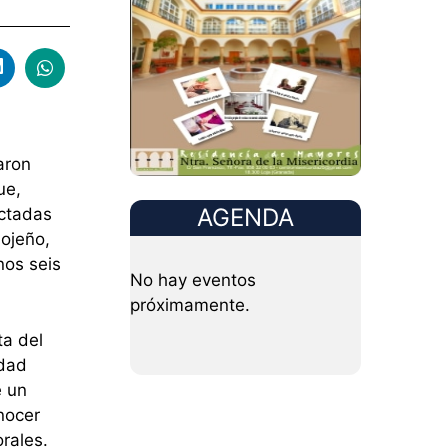
aron
ue,
AGENDA
actadas
ojeño,
nos seis
No hay eventos
próximamente.
ta del
idad
e un
nocer
rales.