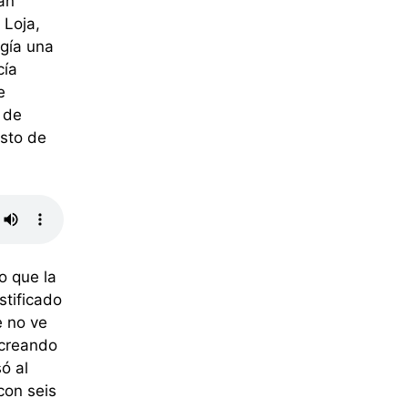
án
 Loja,
gía una
cía
e
 de
esto de
o que la
stificado
e no ve
 creando
ó al
con seis