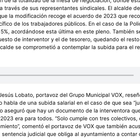
n de la totalidad de la mesa de negociación, donde est
 través de sus representantes sindicales. El alcalde de
ue la modificación recoge el acuerdo de 2023 que reco
ico de los trabajadores públicos. En el caso de la Poli
 15%, acordándose esta última en este pleno. También s
esto de interventor y el de tesorero, quedando el resto
lcalde se comprometió a contemplar la subida para el r
Jesús Lobato, portavoz del Grupo Municipal VOX, reseñ
 habla de una subida salarial en el caso de que sea “ju
ato aseguró que hay un documento de la interventora qu
e 2023 era para todos. “Solo cumple con tres colectivos,
amiento”, comentó el portavoz de VOX que también acus
a sentencia judicial que obliga al ayuntamiento a contar 