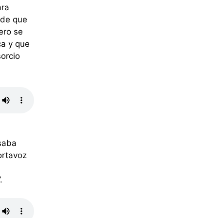
ara
nde que
ero se
ca y que
orcio
esaba
ortavoz
.