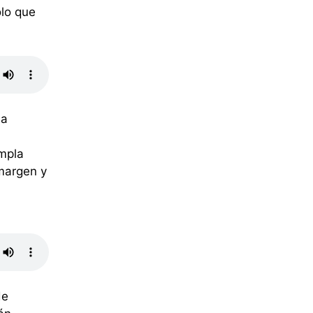
olo que
Ha
empla
margen y
de