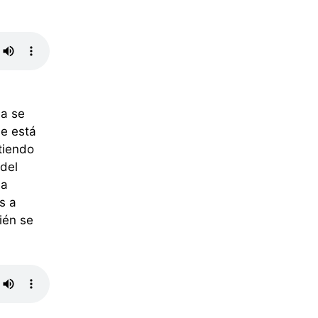
da se
se está
tiendo
 del
 a
s a
ién se