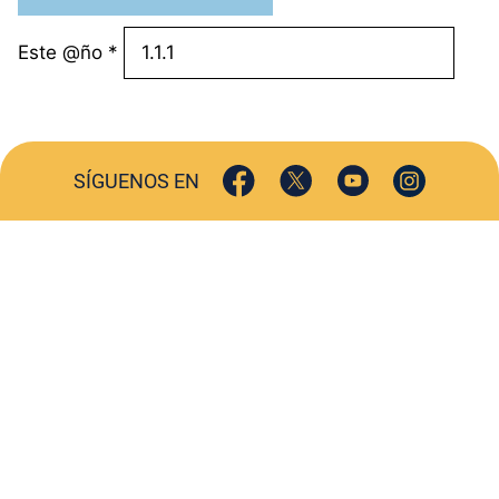
Este @ño
*
SÍGUENOS EN
ACTUALIDAD
SOCIEDAD
COMERCIO
TURISMO
CULTURA
DEPORTES