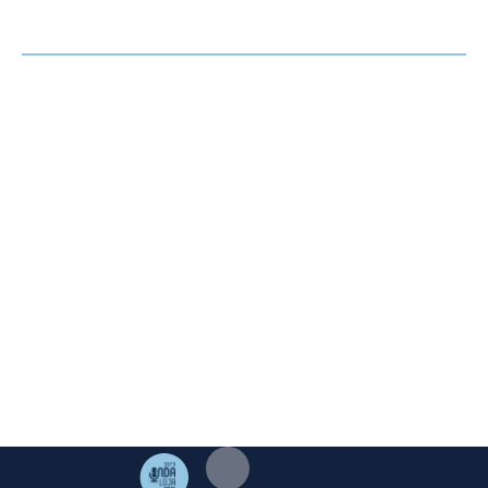
OPINIÓN
HEMEROTECA
AGENDA
El Corto de Loja ©. 2023 Excmo. Ayuntamiento de Loja.
Duque de Valencia 1. 18300 Loja Granada | Telf:
958 322
005
|
mediosloja@gmail.com
Aviso Legal
·
Cookies
·
Privacidad