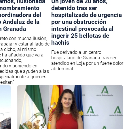
amos, ilusionada
Un joven de 20 años,
 nombramiento
detenido tras ser
ordinadora del
hospitalizado de urgencia
o Andaluz de la
por una obstrucción
n Granada
intestinal provocada al
ingerir 25 bellotas de
 reto con mucha ilusión,
hachís
abajar y estar al lado de
 ha dicho, al mismo
Fue derivado a un centro
 ha añadido que va a
hospitalario de Granada tras ser
escuchando,
atendido en Loja por un fuerte dolor
do y poniendo en
abdominal
edidas que ayuden a las
specialmente a quienes
esitan”