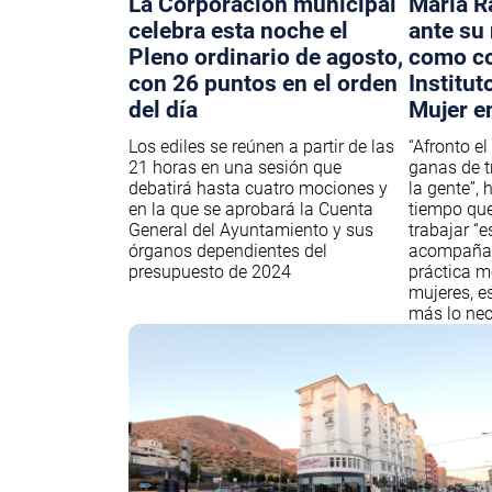
La Corporación municipal
María R
celebra esta noche el
ante su
Pleno ordinario de agosto,
como co
con 26 puntos en el orden
Institut
del día
Mujer e
Los ediles se reúnen a partir de las
“Afronto el
21 horas en una sesión que
ganas de tr
debatirá hasta cuatro mociones y
la gente”,
en la que se aprobará la Cuenta
tiempo que
General del Ayuntamiento y sus
trabajar “
órganos dependientes del
acompañan
presupuesto de 2024
práctica m
mujeres, e
más lo nec