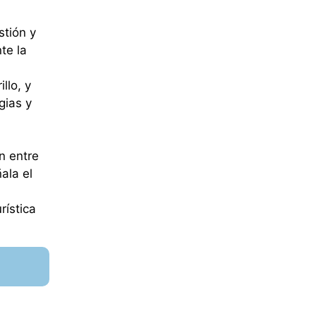
stión y
te la
llo, y
gias y
n entre
ala el
rística