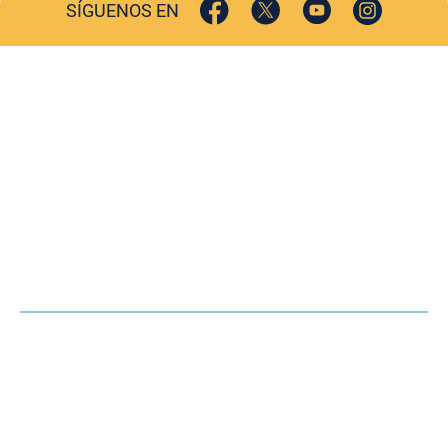
SÍGUENOS EN
ACTUALIDAD
SOCIEDAD
COMERCIO
TURISMO
CULTURA
DEPORTES
OPINIÓN
HEMEROTECA
AGENDA