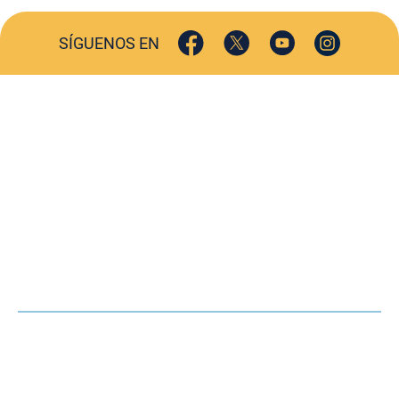
SÍGUENOS EN
ACTUALIDAD
SOCIEDAD
COMERCIO
TURISMO
CULTURA
DEPORTES
OPINIÓN
HEMEROTECA
AGENDA