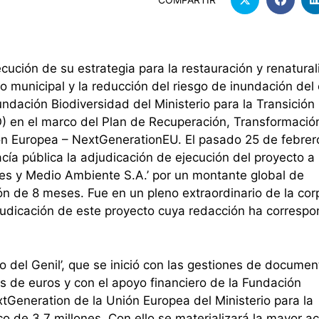
cución de su estrategia para la restauración y renatural
o municipal y la reducción del riesgo de inundación del
undación Biodiversidad del Ministerio para la Transición
) en el marco del Plan de Recuperación, Transformació
ión Europea – NextGenerationEU. El pasado 25 de febrer
cía pública la adjudicación de ejecución del proyecto a 
es y Medio Ambiente S.A.’ por un montante global de
ón de 8 meses. Fue en un pleno extraordinario de la cor
judicación de este proyecto cuya redacción ha correspo
o del Genil’, que se inició con las gestiones de docume
es de euros y con el apoyo financiero de la Fundación
tGeneration de la Unión Europea del Ministerio para la
o de 3,7 millones. Con ello se materializará la mayor a