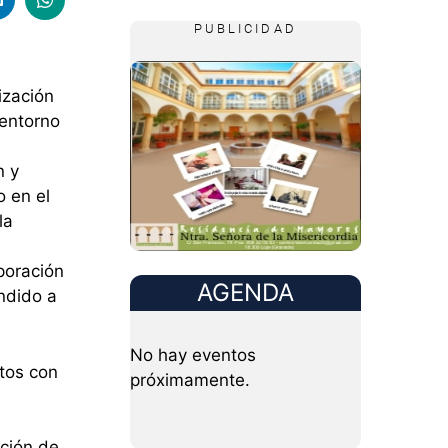
PUBLICIDAD
ización
 entorno
n y
o en el
la
poración
AGENDA
ndido a
No hay eventos
ntos con
próximamente.
cción de