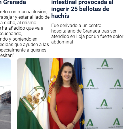
n Granada
intestinal provocada al
ingerir 25 bellotas de
 reto con mucha ilusión,
hachís
abajar y estar al lado de
 ha dicho, al mismo
Fue derivado a un centro
 ha añadido que va a
hospitalario de Granada tras ser
escuchando,
atendido en Loja por un fuerte dolor
do y poniendo en
abdominal
edidas que ayuden a las
specialmente a quienes
esitan”