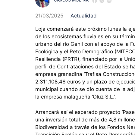
21/03/2025
-
Actualidad
Loja comenzará este próximo lunes la eje
de los ecosistemas fluviales en su términ
urbano del río Genil con el apoyo de la F
Ecológica y el Reto Demográfico (MITECO
Resiliencia (PRTR), financiado por la Un
perfil de Contrataciones del Estado se ha
empresa granadina ‘Trafisa Construccion
2.311.108,46 euros y un plazo de ejecuci
municipal cuando se dio cuenta de la ad
la empresa malagueña ‘Oluz S.L.’.
Arrancará así el esperado proyecto ‘Pase
una inversión total de más de 4,8 millon
Biodiversidad a través de los Fondos Nex
Transición Ecológica y el Reto Demográfic