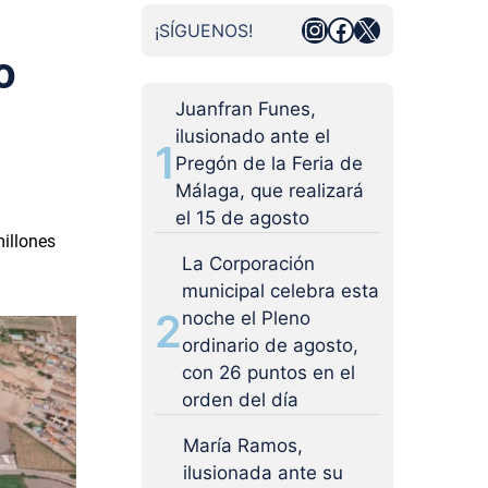
Instagram
Facebook
X
¡SÍGUENOS!
o
Juanfran Funes,
ilusionado ante el
1
Pregón de la Feria de
Málaga, que realizará
el 15 de agosto
illones
La Corporación
municipal celebra esta
2
noche el Pleno
ordinario de agosto,
con 26 puntos en el
orden del día
María Ramos,
ilusionada ante su