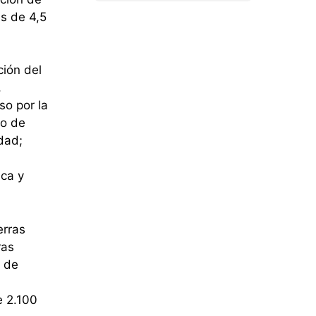
ás de 4,5
ción del
,
so por la
go de
dad;
ica y
erras
ras
s de
e 2.100