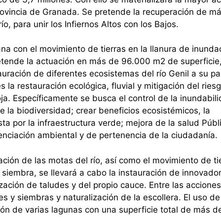
 provincia de Granada. Se pretende la recuperación de m
ío, para unir los Infiernos Altos con los Bajos.
a con el movimiento de tierras en la llanura de inunda
pretende la actuación en más de 96.000 m2 de superficie
uración de diferentes ecosistemas del río Genil a su pa
s la restauración ecológica, fluvial y mitigación del ries
ja. Específicamente se busca el control de la inundabili
e la biodiversidad; crear beneficios ecosistémicos, la
ta por la infraestructura verde; mejora de la salud Públ
cienciación ambiental y de pertenencia de la ciudadanía.
ación de las motas del río, así como el movimiento de ti
 siembra, se llevará a cabo la instauración de innovado
ización de taludes y del propio cauce. Entre las accione
es y siembras y naturalización de la escollera. El uso de
ón de varias lagunas con una superficie total de más d