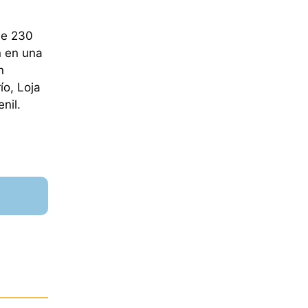
de 230
n en una
n
ío, Loja
nil.