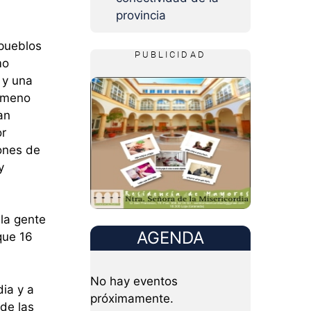
provincia
 pueblos
PUBLICIDAD
mo
 y una
nómeno
an
or
iones de
y
la gente
AGENDA
que 16
No hay eventos
dia y a
próximamente.
de las