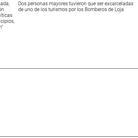
nada,
Dos personas mayores tuvieron que ser excarceladas
ón
de uno de los turismos por los Bomberos de Loja
líticas
cipios,
n”