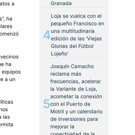
Granada
atos a
Loja se vuelca con el
s”, ha
pequeño Francisco en
ulares
4
una multitudinaria
 comenzó
edición de las ‘Viejas
Glorias del Fútbol
Lojeño’
 vecinos
ue ha
Joaquín Camacho
 equipos
reclama más
te a un
frecuencias, acelerar
.
la Variante de Loja,
acometer la conexión
5
íticas
con el Puerto de
inos
Motril y un calendario
a las
de inversiones para
ermita
mejorar la
conectividad de la