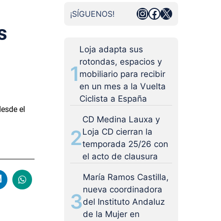
Instagram
Facebook
X
¡SÍGUENOS!
s
Loja adapta sus
rotondas, espacios y
1
mobiliario para recibir
en un mes a la Vuelta
Ciclista a España
desde el
CD Medina Lauxa y
2
Loja CD cierran la
temporada 25/26 con
el acto de clausura
María Ramos Castilla,
nueva coordinadora
3
del Instituto Andaluz
de la Mujer en