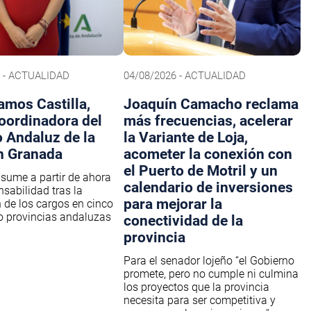
6 - ACTUALIDAD
04/08/2026 - ACTUALIDAD
amos Castilla,
Joaquín Camacho reclama
oordinadora del
más frecuencias, acelerar
o Andaluz de la
la Variante de Loja,
n Granada
acometer la conexión con
el Puerto de Motril y un
asume a partir de ahora
calendario de inversiones
nsabilidad tras la
para mejorar la
 de los cargos en cinco
o provincias andaluzas
conectividad de la
provincia
Para el senador lojeño “el Gobierno
promete, pero no cumple ni culmina
los proyectos que la provincia
necesita para ser competitiva y