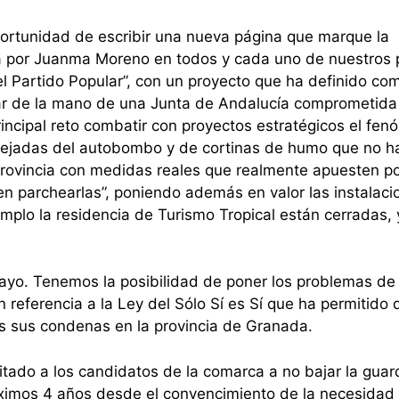
rtunidad de escribir una nueva página que marque la
da por Juanma Moreno en todos y cada uno de nuestros
l Partido Popular”, con un proyecto que ha definido co
ar de la mano de una Junta de Andalucía comprometida
incipal reto combatir con proyectos estratégicos el fe
 alejadas del autobombo y de cortinas de humo que no h
rovincia con medidas reales que realmente apuesten p
 en parchearlas”, poniendo además en valor las instalac
jemplo la residencia de Turismo Tropical están cerradas, 
yo. Tenemos la posibilidad de poner los problemas de 
n referencia a la Ley del Sólo Sí es Sí que ha permitido 
s sus condenas en la provincia de Granada.
nvitado a los candidatos de la comarca a no bajar la guar
róximos 4 años desde el convencimiento de la necesidad 