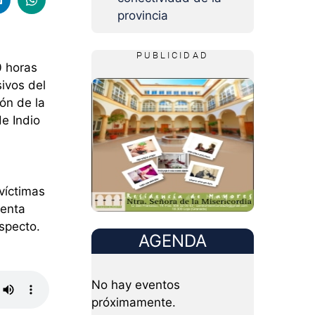
provincia
PUBLICIDAD
0 horas
sivos del
ón de la
e Indio
víctimas
uenta
specto.
AGENDA
No hay eventos
próximamente.