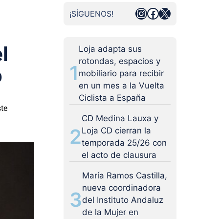
Instagram
Facebook
X
¡SÍGUENOS!
l
Loja adapta sus
rotondas, espacios y
1
o
mobiliario para recibir
en un mes a la Vuelta
Ciclista a España
ste
CD Medina Lauxa y
2
Loja CD cierran la
temporada 25/26 con
el acto de clausura
María Ramos Castilla,
nueva coordinadora
3
del Instituto Andaluz
de la Mujer en