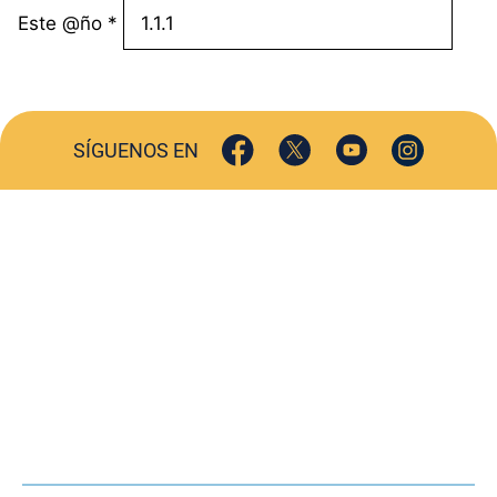
Este @ño
*
SÍGUENOS EN
ACTUALIDAD
SOCIEDAD
COMERCIO
TURISMO
CULTURA
DEPORTES