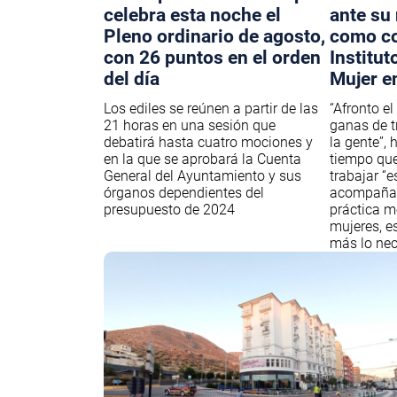
celebra esta noche el
ante su
Pleno ordinario de agosto,
como co
con 26 puntos en el orden
Institut
del día
Mujer e
Los ediles se reúnen a partir de las
“Afronto el
21 horas en una sesión que
ganas de tr
debatirá hasta cuatro mociones y
la gente”,
en la que se aprobará la Cuenta
tiempo que
General del Ayuntamiento y sus
trabajar “
órganos dependientes del
acompañan
presupuesto de 2024
práctica m
mujeres, e
más lo nec