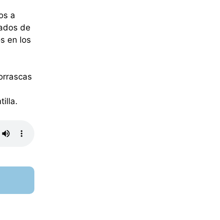
os a
vados de
s en los
orrascas
illa.