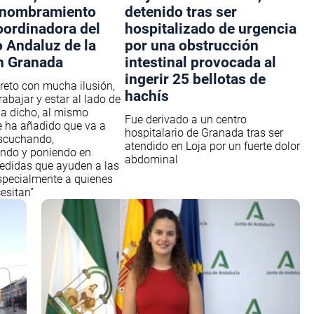
 nombramiento
detenido tras ser
ordinadora del
hospitalizado de urgencia
o Andaluz de la
por una obstrucción
n Granada
intestinal provocada al
ingerir 25 bellotas de
 reto con mucha ilusión,
hachís
abajar y estar al lado de
 ha dicho, al mismo
Fue derivado a un centro
 ha añadido que va a
hospitalario de Granada tras ser
escuchando,
atendido en Loja por un fuerte dolor
do y poniendo en
abdominal
edidas que ayuden a las
specialmente a quienes
esitan”