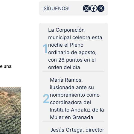
Instagram
Facebook
X
¡SÍGUENOS!
La Corporación
municipal celebra esta
1
noche el Pleno
ordinario de agosto,
con 26 puntos en el
de una
orden del día
María Ramos,
ilusionada ante su
2
nombramiento como
coordinadora del
Instituto Andaluz de la
Mujer en Granada
Jesús Ortega, director