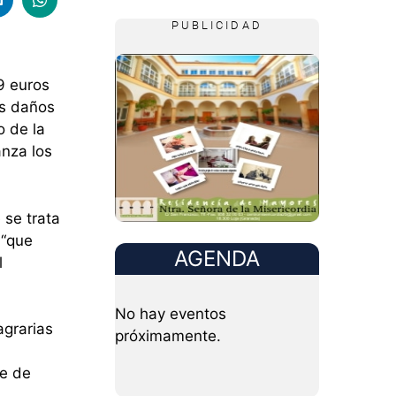
PUBLICIDAD
9 euros
os daños
o de la
anza los
 se trata
 “que
AGENDA
l
No hay eventos
agrarias
próximamente.
te de