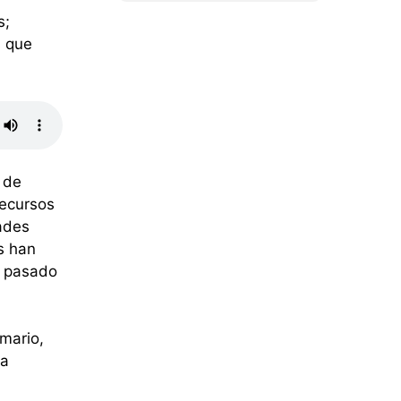
s;
s que
 de
recursos
ades
s han
l pasado
mario,
la