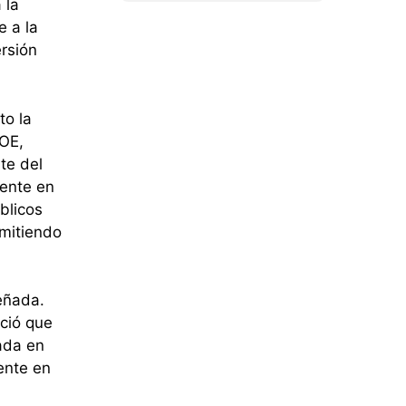
 la
e a la
rsión
to la
SOE,
te del
mente en
blicos
rmitiendo
eñada.
nció que
rada en
iente en