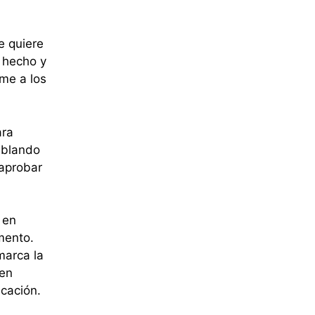
e quiere
 hecho y
me a los
ara
ablando
“aprobar
 en
mento.
marca la
ien
icación.