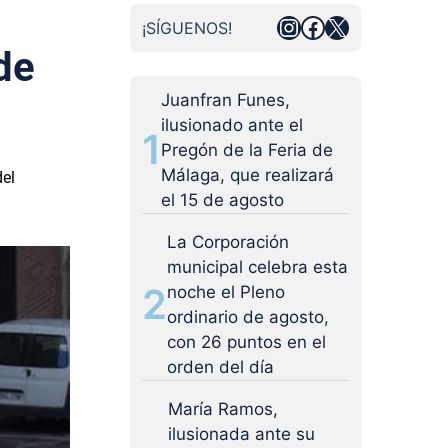
Instagram
Facebook
X
¡SÍGUENOS!
de
Juanfran Funes,
ilusionado ante el
1
Pregón de la Feria de
Málaga, que realizará
del
el 15 de agosto
La Corporación
municipal celebra esta
2
noche el Pleno
ordinario de agosto,
con 26 puntos en el
orden del día
María Ramos,
ilusionada ante su