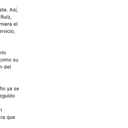
ate. Así,
Ruiz,
miera el
rvicio,
rio
 como su
n del
año ya se
seguido
n
ara que