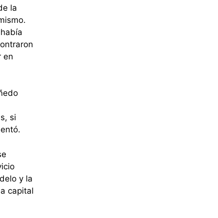
de la
 mismo.
 había
contraron
r en
añedo
s, si
mentó.
se
icio
delo y la
a capital