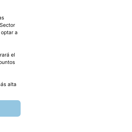
as
 Sector
 optar a
rará el
 puntos
ás alta