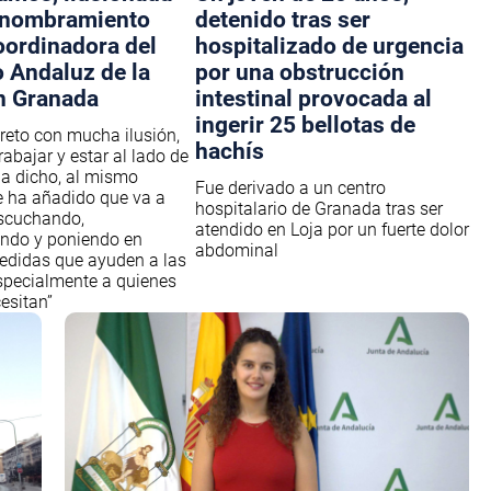
 nombramiento
detenido tras ser
ordinadora del
hospitalizado de urgencia
o Andaluz de la
por una obstrucción
n Granada
intestinal provocada al
ingerir 25 bellotas de
 reto con mucha ilusión,
hachís
abajar y estar al lado de
 ha dicho, al mismo
Fue derivado a un centro
 ha añadido que va a
hospitalario de Granada tras ser
escuchando,
atendido en Loja por un fuerte dolor
do y poniendo en
abdominal
edidas que ayuden a las
specialmente a quienes
esitan”