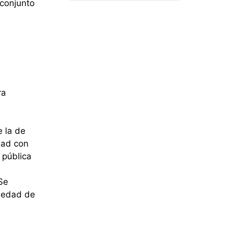
 conjunto
ra
 la de
dad con
 pública
Se
güedad de