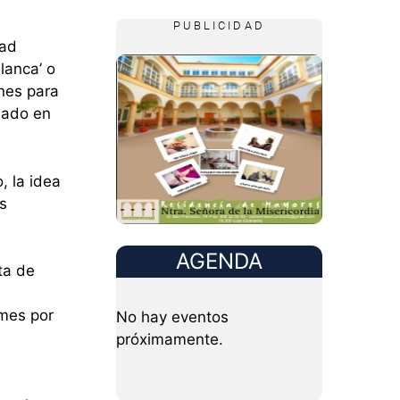
PUBLICIDAD
dad
lanca’ o
ones para
tuado en
, la idea
s
AGENDA
ta de
 mes por
No hay eventos
próximamente.