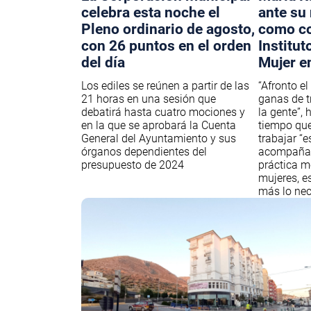
celebra esta noche el
ante su
Pleno ordinario de agosto,
como co
con 26 puntos en el orden
Institut
del día
Mujer e
Los ediles se reúnen a partir de las
“Afronto el
21 horas en una sesión que
ganas de tr
debatirá hasta cuatro mociones y
la gente”,
en la que se aprobará la Cuenta
tiempo que
General del Ayuntamiento y sus
trabajar “
órganos dependientes del
acompañan
presupuesto de 2024
práctica m
mujeres, e
más lo nec