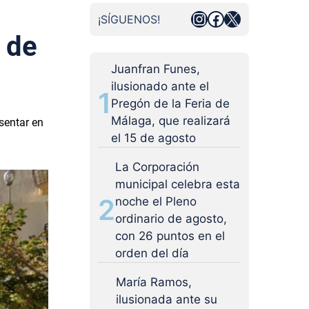
Instagram
Facebook
X
¡SÍGUENOS!
 de
l
Juanfran Funes,
ilusionado ante el
1
Pregón de la Feria de
Málaga, que realizará
sentar en
el 15 de agosto
La Corporación
municipal celebra esta
2
noche el Pleno
ordinario de agosto,
con 26 puntos en el
orden del día
María Ramos,
ilusionada ante su