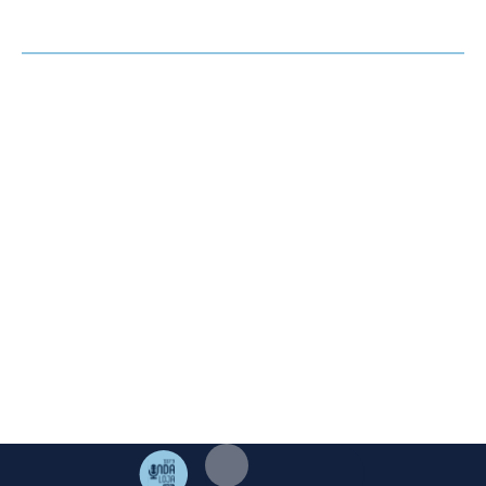
OPINIÓN
HEMEROTECA
AGENDA
El Corto de Loja ©. 2023 Excmo. Ayuntamiento de Loja.
Duque de Valencia 1. 18300 Loja Granada | Telf:
958 322
005
|
mediosloja@gmail.com
Aviso Legal
·
Cookies
·
Privacidad