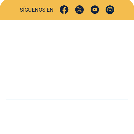
SÍGUENOS EN
ACTUALIDAD
SOCIEDAD
COMERCIO
TURISMO
CULTURA
DEPORTES
OPINIÓN
HEMEROTECA
AGENDA