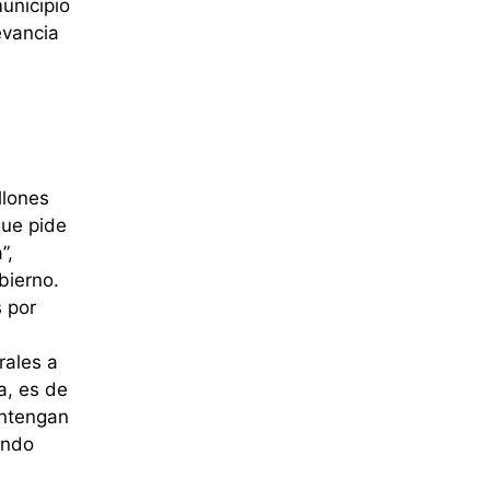
unicipio
evancia
llones
que pide
”,
bierno.
 por
rales a
a, es de
antengan
ando