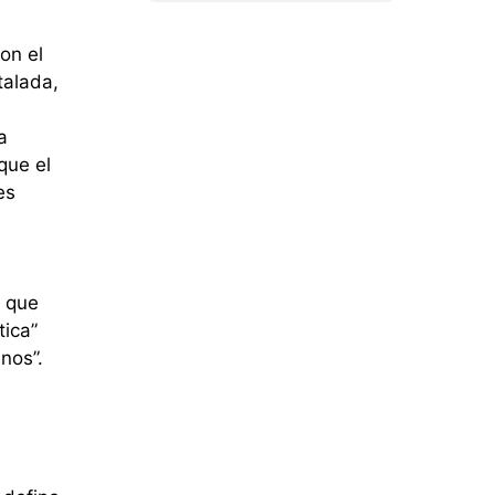
on el
talada,
a
que el
es
y que
tica”
enos”.