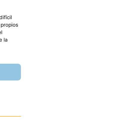
ifícil
 propios
l
e la