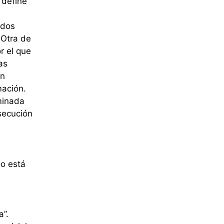
 define
ados
 Otra de
r el que
as
án
mación.
minada
secución
no está
a”.