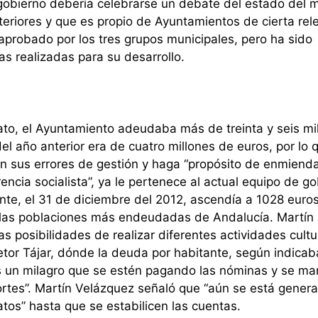
gobierno debería celebrarse un debate del estado del m
teriores y que es propio de Ayuntamientos de cierta rel
aprobado por los tres grupos municipales, pero ha sido
as realizadas para su desarrollo.
ato, el Ayuntamiento adeudaba más de treinta y seis mi
del año anterior era de cuatro millones de euros, por lo 
 sus errores de gestión y haga “propósito de enmienda
ncia socialista”, ya le pertenece al actual equipo de go
te, el 31 de diciembre del 2012, ascendía a 1028 euros
e las poblaciones más endeudadas de Andalucía. Martín
s posibilidades de realizar diferentes actividades cultu
tor Tájar, dónde la deuda por habitante, según indicab
es un milagro que se estén pagando las nóminas y se m
ecortes”. Martín Velázquez señaló que “aún se está gener
tos” hasta que se estabilicen las cuentas.