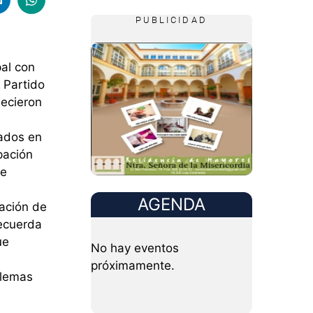
PUBLICIDAD
pal con
 Partido
lecieron
rados en
pación
te
AGENDA
eación de
recuerda
ue
No hay eventos
próximamente.
blemas