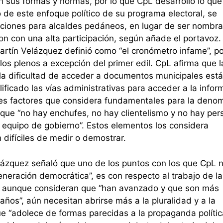
en sus formas y normas, por lo que CpL desarrolló lo que
de este enfoque político de su programa electoral, se
ecciones para alcaldes pedáneos, en lugar de ser nombr
ron con una alta participación, según añade el portavoz.
artín Velázquez definió como “el cronómetro infame”, po
 los plenos a excepción del primer edil. CpL afirma que l
 la dificultad de acceder a documentos municipales est
ficado las vías administrativas para acceder a la infor
res factores que considera fundamentales para la deno
que “no hay enchufes, no hay clientelismo y no hay per
 equipo de gobierno”. Estos elementos los considera
ifíciles de medir o demostrar.
lázquez señaló que uno de los puntos con los que CpL 
eneración democrática”, es con respecto al trabajo de la
, aunque consideran que “han avanzado y que son más
ños”, aún necesitan abrirse más a la pluralidad y a la
que “adolece de formas parecidas a la propaganda polític