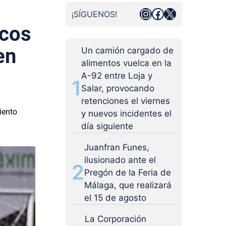
Instagram
Facebook
X
¡SÍGUENOS!
icos
en
Un camión cargado de
alimentos vuelca en la
A-92 entre Loja y
1
Salar, provocando
retenciones el viernes
iento
y nuevos incidentes el
día siguiente
Juanfran Funes,
ilusionado ante el
2
Pregón de la Feria de
Málaga, que realizará
el 15 de agosto
La Corporación