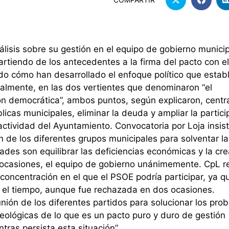
álisis sobre su gestión en el equipo de gobierno munici
artiendo de los antecedentes a la firma del pacto con el
do cómo han desarrollado el enfoque político que estab
palmente, en las dos vertientes que denominaron “el
ión democrática”, ambos puntos, según explicaron, cent
licas municipales, eliminar la deuda y ampliar la partici
actividad del Ayuntamiento. Convocatoria por Loja insis
n de los diferentes grupos municipales para solventar la
idades son equilibrar las deficiencias económicas y la cr
 ocasiones, el equipo de gobierno unánimemente. CpL 
oncentración en el que el PSOE podría participar, ya q
n el tiempo, aunque fue rechazada en dos ocasiones.
ión de los diferentes partidos para solucionar los pro
deológicas de lo que es un pacto puro y duro de gestión
tras persista esta situación”.