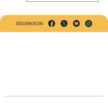
SÍGUENOS EN
ACTUALIDAD
SOCIEDAD
COMERCIO
TURISMO
CULTURA
DEPORTES
OPINIÓN
HEMEROTECA
AGENDA